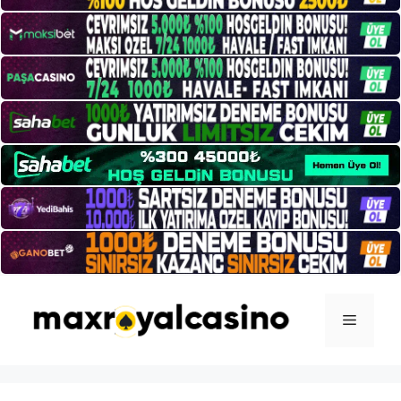
İçeriğe
atla
Menü