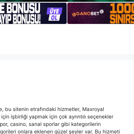
, bu sitenin etrafındaki hizmetler, Maxroyal
çin işbirliği yapmak için çok ayrıntılı seçenekler
spor, casino, sanal sporlar gibi kategorilerin
egorileri onlara eklenen güzel şeyler var. Bu hizmeti