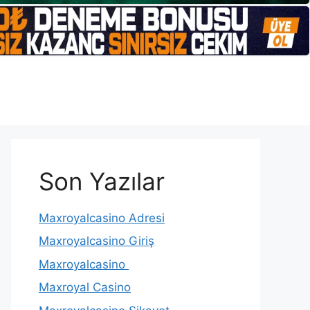
Son Yazılar
Maxroyalcasino Adresi
Maxroyalcasino Giriş
Maxroyalcasino
Maxroyal Casino