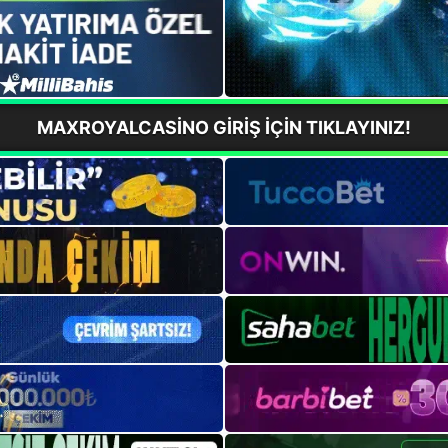
MAXROYALCASİNO GİRİŞ İÇİN TIKLAYINIZ!