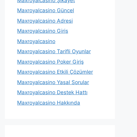
Maxroyalcasino Şikayet
Maxroyalcasino Güncel
Maxroyalcasino Adresi
Maxroyalcasino Giriş
Maxroyalcasino
Maxroyalcasino Tarifli Oyunlar
Maxroyalcasino Poker Giriş
Maxroyalcasino Etkili Çözümler
Maxroyalcasino Yasal Sorular
Maxroyalcasino Destek Hattı
Maxroyalcasino Hakkında