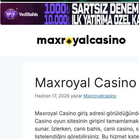
İçeriğe
atla
Maxroyal Casino
Haziran 17, 2026
yazar
Maxroyalcasino
Maxroyal Casino giriş adresi görüldüğünde
Casino oyun sitesinin girişini tamamlamak i
sunar. İzlerken, canlı bahis, canlı casino, 
listelendiğini görebilirsiniz. Bu hizmet kat