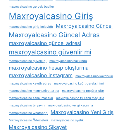
maxroyalcasino gerçek bayiler
Maxroyalcasino Giriş
Maxroyalcasino Güncel
maxroyalcasino giriş kolaylığı
Maxroyalcasino Güncel Adres
maxroyalcasino güncel adresi
maxroyalcasino güvenlir mi
maxroyalcasino güvenliği
maxroyalcasino hakkında
maxroyalcasino hesap oluşturma
maxroyalcasino instagram
maxroyalcasino kaydolun
maxroyalcasino kayıtlı adres
maxroyalcasino kağıt gereksinimi
maxroyalcasino memnuniyet artışı
maxroyalcasino popüler site
maxroyalcasino sanal masalar
maxroyalcasino tv canli maç izle
maxroyalcasino tv yayını
maxroyalcasino vergi kaçınma
Maxroyalcasino Yeni Giriş
maxroyalcasino whatsapp
Maxroyalcasino Ödemeleri
maxroyalcasino üyelik
Maxroyalcasino Şikayet