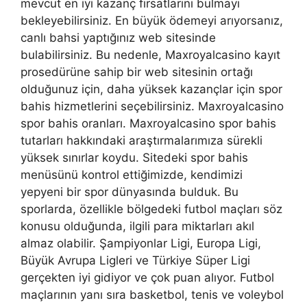
mevcut en iyi kazanç fırsatlarını bulmayı
bekleyebilirsiniz. En büyük ödemeyi arıyorsanız,
canlı bahsi yaptığınız web sitesinde
bulabilirsiniz. Bu nedenle, Maxroyalcasino kayıt
prosedürüne sahip bir web sitesinin ortağı
olduğunuz için, daha yüksek kazançlar için spor
bahis hizmetlerini seçebilirsiniz. Maxroyalcasino
spor bahis oranları. Maxroyalcasino spor bahis
tutarları hakkındaki araştırmalarımıza sürekli
yüksek sınırlar koydu. Sitedeki spor bahis
menüsünü kontrol ettiğimizde, kendimizi
yepyeni bir spor dünyasında bulduk. Bu
sporlarda, özellikle bölgedeki futbol maçları söz
konusu olduğunda, ilgili para miktarları akıl
almaz olabilir. Şampiyonlar Ligi, Europa Ligi,
Büyük Avrupa Ligleri ve Türkiye Süper Ligi
gerçekten iyi gidiyor ve çok puan alıyor. Futbol
maçlarının yanı sıra basketbol, tenis ve voleybol