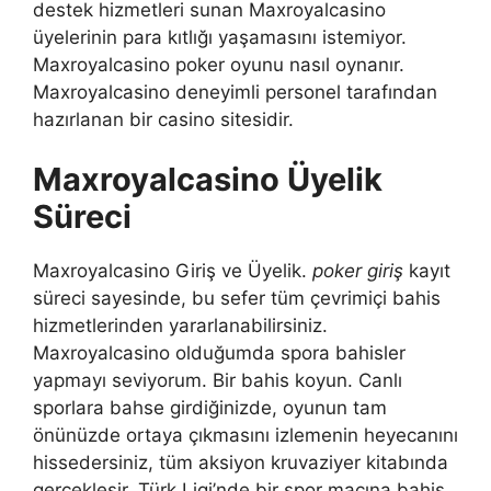
destek hizmetleri sunan Maxroyalcasino
üyelerinin para kıtlığı yaşamasını istemiyor.
Maxroyalcasino poker oyunu nasıl oynanır.
Maxroyalcasino deneyimli personel tarafından
hazırlanan bir casino sitesidir.
Maxroyalcasino Üyelik
Süreci
Maxroyalcasino Giriş ve Üyelik.
poker giriş
kayıt
süreci sayesinde, bu sefer tüm çevrimiçi bahis
hizmetlerinden yararlanabilirsiniz.
Maxroyalcasino olduğumda spora bahisler
yapmayı seviyorum. Bir bahis koyun. Canlı
sporlara bahse girdiğinizde, oyunun tam
önünüzde ortaya çıkmasını izlemenin heyecanını
hissedersiniz, tüm aksiyon kruvaziyer kitabında
gerçekleşir. Türk Ligi’nde bir spor maçına bahis