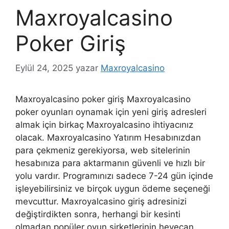
Maxroyalcasino
Poker Giriş
Eylül 24, 2025
yazar
Maxroyalcasino
Maxroyalcasino poker giriş Maxroyalcasino
poker oyunları oynamak için yeni giriş adresleri
almak için birkaç Maxroyalcasino ihtiyacınız
olacak. Maxroyalcasino Yatırım Hesabınızdan
para çekmeniz gerekiyorsa, web sitelerinin
hesabınıza para aktarmanın güvenli ve hızlı bir
yolu vardır. Programınızı sadece 7-24 gün içinde
işleyebilirsiniz ve birçok uygun ödeme seçeneği
mevcuttur. Maxroyalcasino giriş adresinizi
değiştirdikten sonra, herhangi bir kesinti
olmadan popüler oyun şirketlerinin heyecan