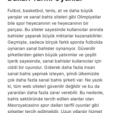
Futbol, basketbol, tenis, at ve daha büyük
yarışlar ve sanal bahis siteleri gibi Olimpiyatlar
bile spor heyecanının ve heyecanının bir
parçası. Bu siteler sayesinde kullanıcılar anında
bahisler yaparak büyük miktarlar kazanabilirler.
Geçmişte, sadece birçok farklı sporda futbolda
oynanan sanal bahisler oynanıyor. Güvenilir
şirketlerden gelen büyük yatırımlar ve çeşitli
içerik sayesinde, sanal bahisler kullanıcılar için
ciddi bir oyundur. Giderek daha fazla insan
sanal bahis yapmak isteyen, şimdi ülkemizde
çok daha fazla sanal bahis şirketi var. Ne yazık
ki, tüm web siteleri güvenilir değildir ve bu da
yarardan daha fazla zarar verebilir. Bu nedenle,
bahis sektöründe tercih edilen alanlar olan
Maxroyalcasino spor dalları tarifli oyunlar
gibi
şirketler tercih edilmelidir. Uzun yıllardır hizmet