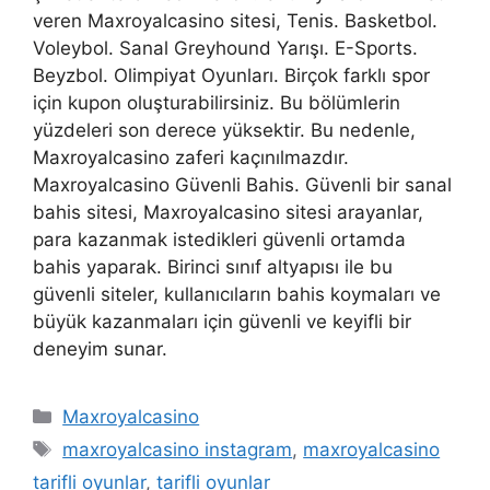
veren Maxroyalcasino sitesi, Tenis. Basketbol.
Voleybol. Sanal Greyhound Yarışı. E-Sports.
Beyzbol. Olimpiyat Oyunları. Birçok farklı spor
için kupon oluşturabilirsiniz. Bu bölümlerin
yüzdeleri son derece yüksektir. Bu nedenle,
Maxroyalcasino zaferi kaçınılmazdır.
Maxroyalcasino Güvenli Bahis. Güvenli bir sanal
bahis sitesi, Maxroyalcasino sitesi arayanlar,
para kazanmak istedikleri güvenli ortamda
bahis yaparak. Birinci sınıf altyapısı ile bu
güvenli siteler, kullanıcıların bahis koymaları ve
büyük kazanmaları için güvenli ve keyifli bir
deneyim sunar.
Kategoriler
Maxroyalcasino
Etiketler
maxroyalcasino instagram
,
maxroyalcasino
tarifli oyunlar
,
tarifli oyunlar