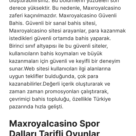
oluşturabilirsiniz. Bu bölümlerin yüzdeleri son
derece yüksektir. Bu nedenle, Maxroyalcasino
zaferi kaçınılmazdır. Maxroyalcasino Güvenli
Bahis. Güvenli bir sanal bahis sitesi,
Maxroyalcasino sitesi arayanlar, para kazanmak
istedikleri güvenli ortamda bahis yaparak.
Birinci sınıf altyapısı ile bu güvenli siteler,
kullanıcıların bahis koymaları ve büyük
kazanmaları için güvenli ve keyifli bir deneyim
sunar.Web sitesi kullanıcıları ilgi alanlarına
uygun teklifler bulduğunda, çok para
kazanabilirler.Değerli içerik oluşturarak ve
zaman zaman promosyonları çalıştırarak,
çevrimiçi bahis topluluğu, özellikle Türkiye
pazarında hızla gelişti.
Maxroyalcasino Spor
Dalları Tarifli Oyunlar