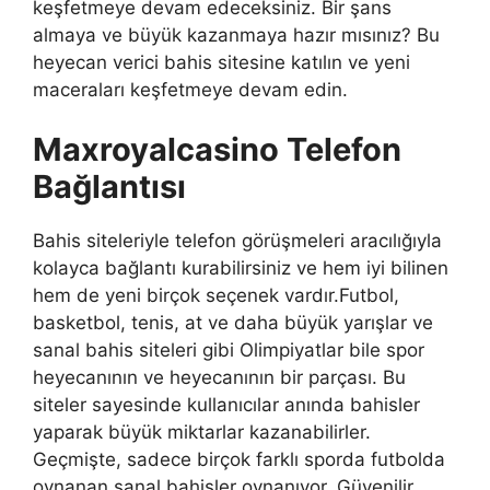
keşfetmeye devam edeceksiniz. Bir şans
almaya ve büyük kazanmaya hazır mısınız? Bu
heyecan verici bahis sitesine katılın ve yeni
maceraları keşfetmeye devam edin.
Maxroyalcasino Telefon
Bağlantısı
Bahis siteleriyle telefon görüşmeleri aracılığıyla
kolayca bağlantı kurabilirsiniz ve hem iyi bilinen
hem de yeni birçok seçenek vardır.Futbol,
basketbol, tenis, at ve daha büyük yarışlar ve
sanal bahis siteleri gibi Olimpiyatlar bile spor
heyecanının ve heyecanının bir parçası. Bu
siteler sayesinde kullanıcılar anında bahisler
yaparak büyük miktarlar kazanabilirler.
Geçmişte, sadece birçok farklı sporda futbolda
oynanan sanal bahisler oynanıyor. Güvenilir