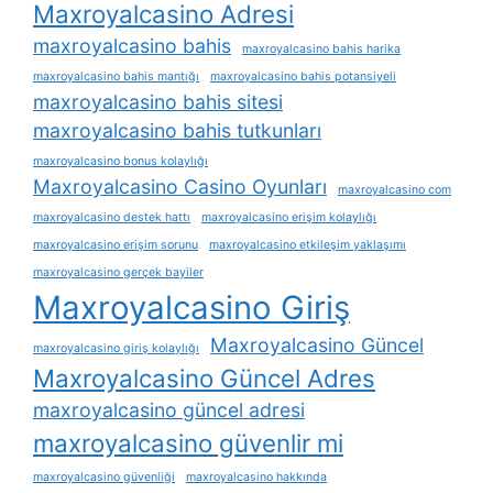
Maxroyalcasino Adresi
maxroyalcasino bahis
maxroyalcasino bahis harika
maxroyalcasino bahis mantığı
maxroyalcasino bahis potansiyeli
maxroyalcasino bahis sitesi
maxroyalcasino bahis tutkunları
maxroyalcasino bonus kolaylığı
Maxroyalcasino Casino Oyunları
maxroyalcasino com
maxroyalcasino destek hattı
maxroyalcasino erişim kolaylığı
maxroyalcasino erişim sorunu
maxroyalcasino etkileşim yaklaşımı
maxroyalcasino gerçek bayiler
Maxroyalcasino Giriş
Maxroyalcasino Güncel
maxroyalcasino giriş kolaylığı
Maxroyalcasino Güncel Adres
maxroyalcasino güncel adresi
maxroyalcasino güvenlir mi
maxroyalcasino güvenliği
maxroyalcasino hakkında