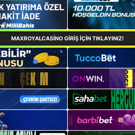
MAXROYALCASİNO GİRİŞ İÇİN TIKLAYINIZ!