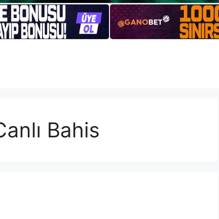
anlı Bahis