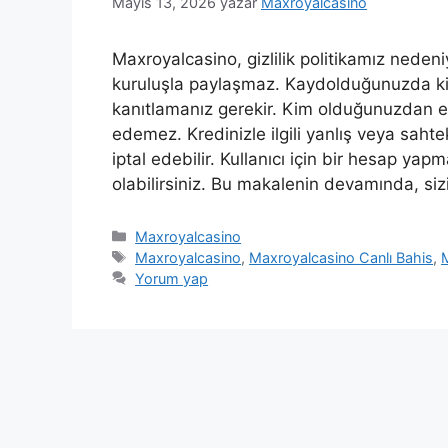
Mayıs 13, 2026
yazar
Maxroyalcasino
Maxroyalcasino, gizlilik politikamız nedeniy
kuruluşla paylaşmaz. Kaydolduğunuzda kişi
kanıtlamanız gerekir. Kim olduğunuzdan e
edemez. Kredinizle ilgili yanlış veya saht
iptal edebilir. Kullanıcı için bir hesap ya
olabilirsiniz. Bu makalenin devamında, si
Kategoriler
Maxroyalcasino
Etiketler
Maxroyalcasino
,
Maxroyalcasino Canlı Bahis
,
Yorum yap