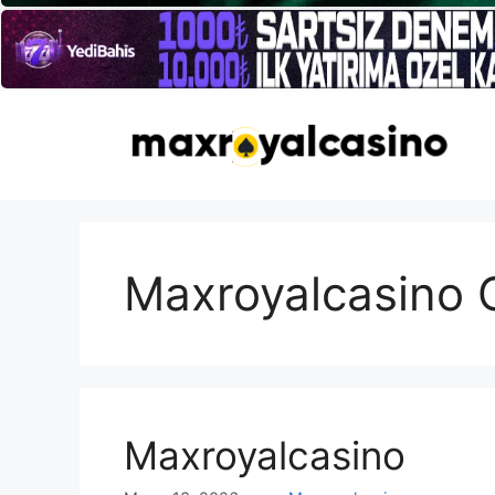
İçeriğe
atla
Maxroyalcasino C
Maxroyalcasino