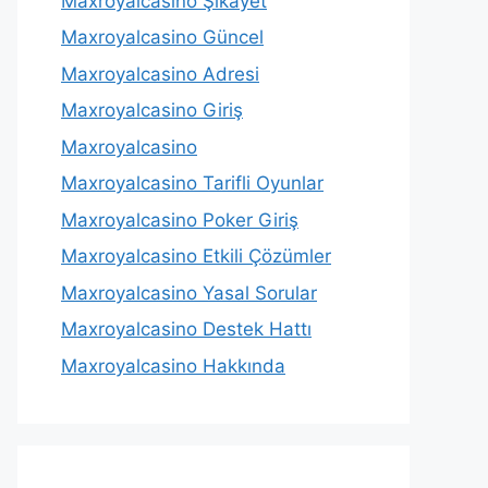
Maxroyalcasino Şikayet
Maxroyalcasino Güncel
Maxroyalcasino Adresi
Maxroyalcasino Giriş
Maxroyalcasino
Maxroyalcasino Tarifli Oyunlar
Maxroyalcasino Poker Giriş
Maxroyalcasino Etkili Çözümler
Maxroyalcasino Yasal Sorular
Maxroyalcasino Destek Hattı
Maxroyalcasino Hakkında