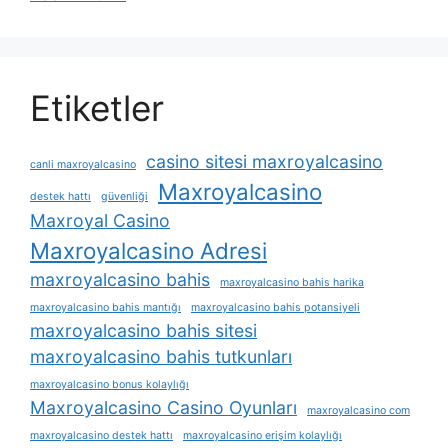
Etiketler
casino sitesi maxroyalcasino
canli maxroyalcasino
Maxroyalcasino
destek hattı
güvenliği
Maxroyal Casino
Maxroyalcasino Adresi
maxroyalcasino bahis
maxroyalcasino bahis harika
maxroyalcasino bahis mantığı
maxroyalcasino bahis potansiyeli
maxroyalcasino bahis sitesi
maxroyalcasino bahis tutkunları
maxroyalcasino bonus kolaylığı
Maxroyalcasino Casino Oyunları
maxroyalcasino com
maxroyalcasino destek hattı
maxroyalcasino erişim kolaylığı