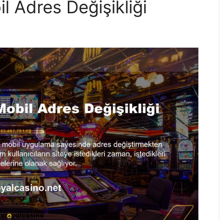
 Adres Değişikliği