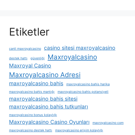
Etiketler
casino sitesi maxroyalcasino
canli maxroyalcasino
Maxroyalcasino
destek hattı
güvenliği
Maxroyal Casino
Maxroyalcasino Adresi
maxroyalcasino bahis
maxroyalcasino bahis harika
maxroyalcasino bahis mantığı
maxroyalcasino bahis potansiyeli
maxroyalcasino bahis sitesi
maxroyalcasino bahis tutkunları
maxroyalcasino bonus kolaylığı
Maxroyalcasino Casino Oyunları
maxroyalcasino com
maxroyalcasino destek hattı
maxroyalcasino erişim kolaylığı