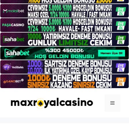
İçeriğe
atla
Menü