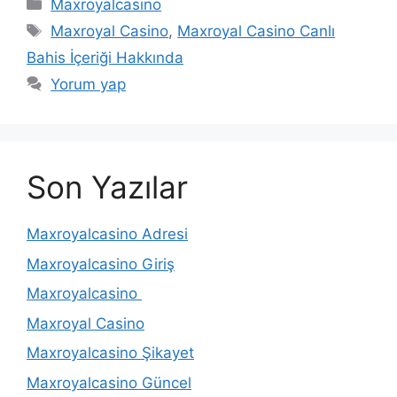
Kategoriler
Maxroyalcasino
Etiketler
Maxroyal Casino
,
Maxroyal Casino Canlı
Bahis İçeriği Hakkında
Yorum yap
Son Yazılar
Maxroyalcasino Adresi
Maxroyalcasino Giriş
Maxroyalcasino
Maxroyal Casino
Maxroyalcasino Şikayet
Maxroyalcasino Güncel